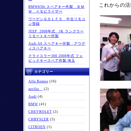
これからの活
BMW650i スペアキー作製 ＢＭ
Ｗ イモビライザー
ワーゲンＧＯＬＦ５ 中古リモコ
ン登録
JEEP 2008年式 JK ラングラー
リモートキー作製
Audi A6 スペアキー作製 アウデ
ィスペアキー
クライスラー300 2008年式 フォ
ビックキースペア作製 埼玉
カテゴリー
Alfa Romeo
(16)
aprilia
(2)
Audi
(4)
BMW
(41)
CHEVROLET
(2)
CHRYSLER
(5)
CITROEN
(1)