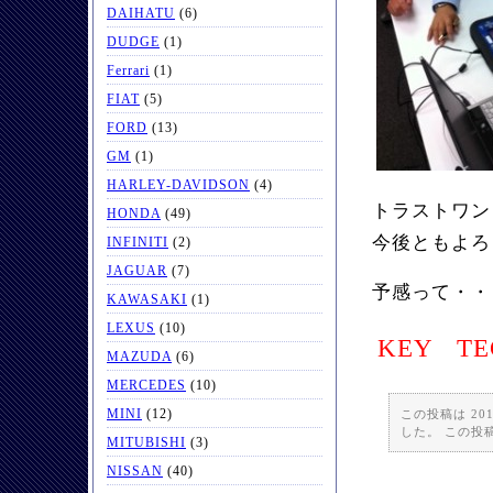
DAIHATU
(6)
DUDGE
(1)
Ferrari
(1)
FIAT
(5)
FORD
(13)
GM
(1)
HARLEY-DAVIDSON
(4)
トラストワン
HONDA
(49)
今後ともよろ
INFINITI
(2)
JAGUAR
(7)
予感って・・
KAWASAKI
(1)
LEXUS
(10)
KEY TE
MAZUDA
(6)
MERCEDES
(10)
MINI
(12)
この投稿は 201
した。 この投
MITUBISHI
(3)
NISSAN
(40)