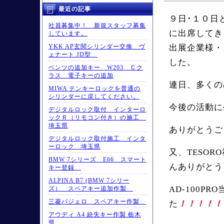
最近の記事
９日･１０日と
社員募集中！ 新規スタッフ募集
に出席してき
しています。
YKK AP玄関シリンダー交換 ヴ
出展企業様・
ェナート JD型
した。
ベンツの追加キー W203 Ｃク
ラス 電子キーの追加
連日、多くの
MIWA テンキーロックを普通の
シリンダーに戻してください。
今後の活動に
デジタルロック取付 インターロ
ックＲ（リモコン付き）の施工
埼玉県
ありがとうご
デジタルロック取付施工 インタ
ーロック 埼玉県
又、TESO
BMW 7シリーズ E66 スマート
んありがとう
キー登録
ALPINA B7 (BMW 7シリー
AD-100P
ズ） スペアキー追加作製
三菱パジェロ スペアキー作製
た
！！！！！
アウディ A4 紛失キー作製 栃木
県