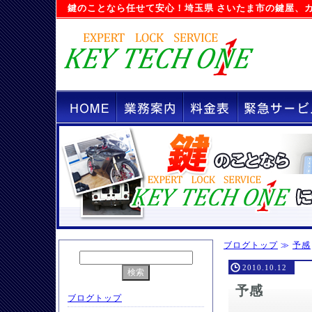
鍵のことなら任せて安心！
埼玉県 さいたま市の鍵屋
、
ブログトップ
≫
予感
2010.10.12
予感
ブログトップ