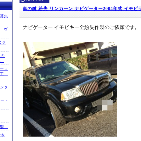
車の鍵 紛失 リンカーン ナビゲーター2004年式 イモビ
募集
ナビゲーター イモビキー全紛失作製のご依頼です。
換 ヴ
Ｃク
通の
。
ーロ
施工
ンタ
マート
作製
栃木