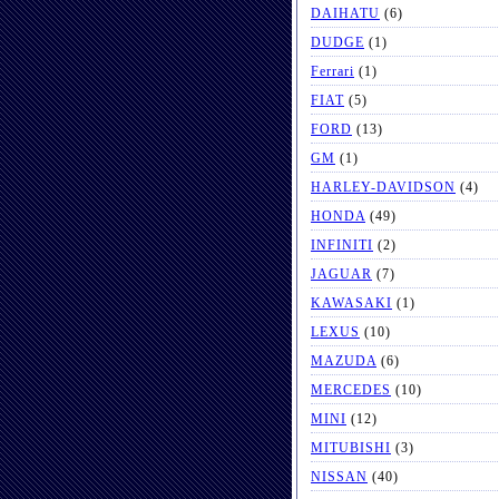
DAIHATU
(6)
DUDGE
(1)
Ferrari
(1)
FIAT
(5)
FORD
(13)
GM
(1)
HARLEY-DAVIDSON
(4)
HONDA
(49)
INFINITI
(2)
JAGUAR
(7)
KAWASAKI
(1)
LEXUS
(10)
MAZUDA
(6)
MERCEDES
(10)
MINI
(12)
MITUBISHI
(3)
NISSAN
(40)