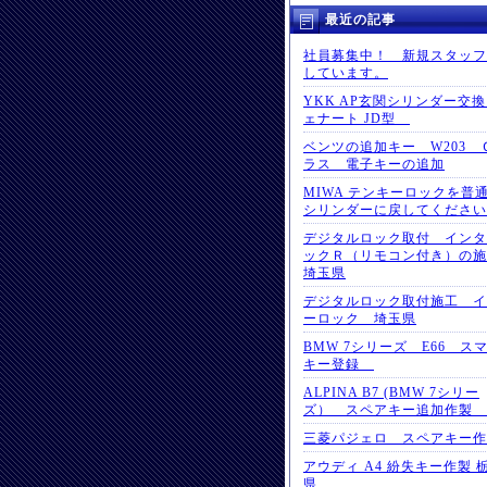
最近の記事
社員募集中！ 新規スタッフ
しています。
YKK AP玄関シリンダー交
ェナート JD型
ベンツの追加キー W203 
ラス 電子キーの追加
MIWA テンキーロックを普
シリンダーに戻してください
デジタルロック取付 インタ
ックＲ（リモコン付き）の
埼玉県
デジタルロック取付施工 イ
ーロック 埼玉県
BMW 7シリーズ E66 ス
キー登録
ALPINA B7 (BMW 7シリー
ズ） スペアキー追加作製
三菱パジェロ スペアキー
アウディ A4 紛失キー作製 
県