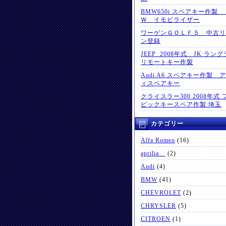
BMW650i スペアキー作製
Ｗ イモビライザー
ワーゲンＧＯＬＦ５ 中古リ
ン登録
JEEP 2008年式 JK ラン
リモートキー作製
Audi A6 スペアキー作製 
ィスペアキー
クライスラー300 2008年式 
ビックキースペア作製 埼玉
カテゴリー
Alfa Romeo
(16)
aprilia
(2)
Audi
(4)
BMW
(41)
CHEVROLET
(2)
CHRYSLER
(5)
CITROEN
(1)