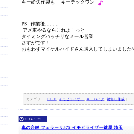
キー紛失作製も キーテックワン
PS 作業後…….。
アメ車やるならこれよ！っと
タイミングバッチリなメール営業
さすがです！
おもわずマイケルハイドさん購入してしまいました^
カテゴリー:
FORD
,
イモビライザー
,
車・バイク
,
鍵無し作成
|
2014.1.29
車の合鍵 フェラーリ575 イモビライザー鍵屋 埼玉