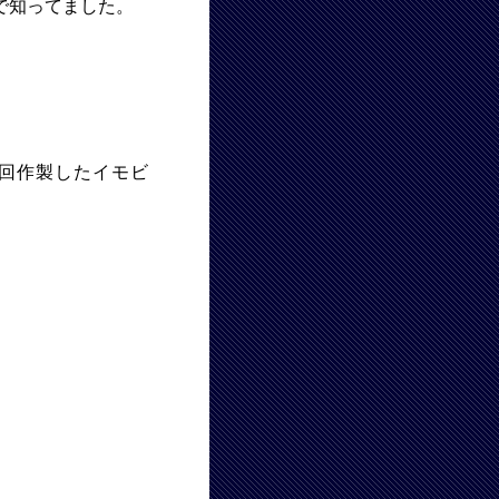
で知ってました。
回作製したイモビ