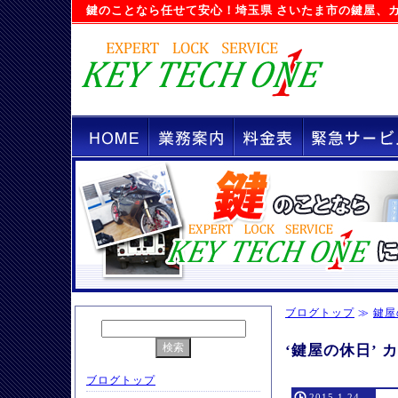
鍵のことなら任せて安心！
埼玉県 さいたま市の鍵屋
、
ブログトップ
≫
鍵屋
‘鍵屋の休日’
ブログトップ
2015.1.24