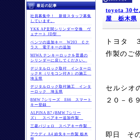
最近の記事
toyota
社員募集中！ 新規スタッフ募集
屋 栃木県
しています。
YKK AP玄関シリンダー交換 ヴ
ェナート JD型
トヨタ 
ベンツの追加キー W203 Ｃク
ラス 電子キーの追加
作製のご
MIWA テンキーロックを普通の
シリンダーに戻してください。
デジタルロック取付 インターロ
ックＲ（リモコン付き）の施工
埼玉県
セルシオ
デジタルロック取付施工 インタ
ーロック 埼玉県
２０－６
BMW 7シリーズ E66 スマート
キー登録
ALPINA B7 (BMW 7シリー
ズ） スペアキー追加作製
三菱パジェロ スペアキー作製
即日 そ
アウディ A4 紛失キー作製 栃木
県