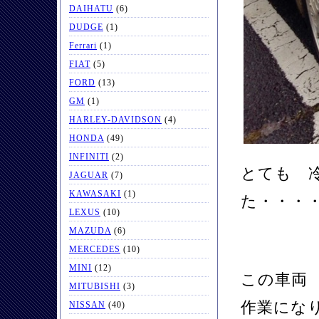
DAIHATU
(6)
DUDGE
(1)
Ferrari
(1)
FIAT
(5)
FORD
(13)
GM
(1)
HARLEY-DAVIDSON
(4)
HONDA
(49)
INFINITI
(2)
とても 
JAGUAR
(7)
KAWASAKI
(1)
た・・・
LEXUS
(10)
MAZUDA
(6)
MERCEDES
(10)
MINI
(12)
この車両
MITUBISHI
(3)
作業にな
NISSAN
(40)