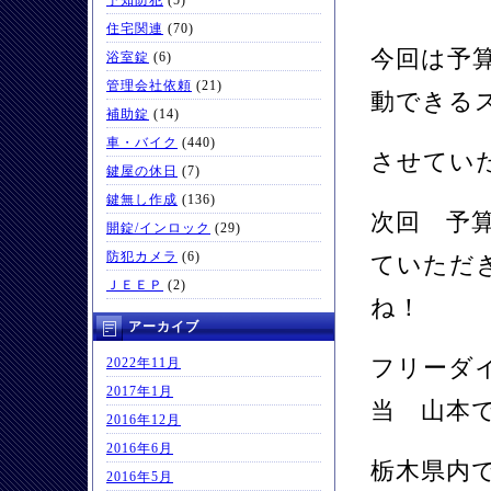
予知防犯
(5)
住宅関連
(70)
今回は予
浴室錠
(6)
管理会社依頼
(21)
動できる
補助錠
(14)
車・バイク
(440)
させてい
鍵屋の休日
(7)
鍵無し作成
(136)
次回 予
開錠/インロック
(29)
防犯カメラ
(6)
ていただ
ＪＥＥＰ
(2)
ね！
アーカイブ
フリーダ
2022年11月
2017年1月
当 山本
2016年12月
2016年6月
栃木県内
2016年5月