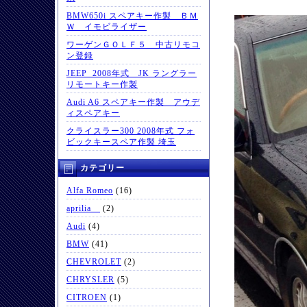
BMW650i スペアキー作製 ＢＭ
Ｗ イモビライザー
ワーゲンＧＯＬＦ５ 中古リモコ
ン登録
JEEP 2008年式 JK ラングラー
リモートキー作製
Audi A6 スペアキー作製 アウデ
ィスペアキー
クライスラー300 2008年式 フォ
ビックキースペア作製 埼玉
カテゴリー
Alfa Romeo
(16)
aprilia
(2)
Audi
(4)
BMW
(41)
CHEVROLET
(2)
CHRYSLER
(5)
CITROEN
(1)