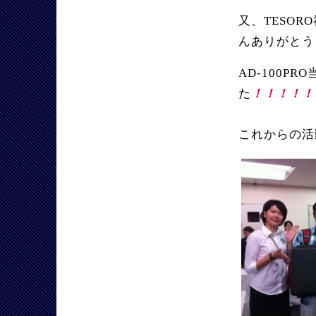
又、TESO
んありがとう
AD-100P
た
！！！！！
これからの活