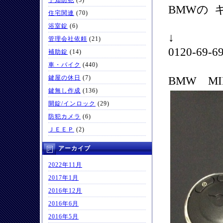
予知防犯
(5)
BMWの 
住宅関連
(70)
浴室錠
(6)
↓
管理会社依頼
(21)
0120-6
補助錠
(14)
車・バイク
(440)
鍵屋の休日
(7)
BMW M
鍵無し作成
(136)
開錠/インロック
(29)
防犯カメラ
(6)
ＪＥＥＰ
(2)
アーカイブ
2022年11月
2017年1月
2016年12月
2016年6月
2016年5月