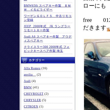
ローにも
BMW650i スペアキー作製 ＢＭ
Ｗ イモビライザー
ワーゲンＧＯＬＦ５ 中古リモコ
free 
ン登録
だきます
JEEP 2008年式 JK ラングラー
リモートキー作製
Audi A6 スペアキー作製 アウデ
ィスペアキー
クライスラー300 2008年式 フォ
ビックキースペア作製 埼玉
カテゴリー
Alfa Romeo
(16)
aprilia
(2)
Audi
(4)
BMW
(41)
CHEVROLET
(2)
CHRYSLER
(5)
CITROEN
(1)