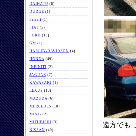
DAIHATU
(6)
DUDGE
(1)
Ferrari
(1)
FIAT
(5)
FORD
(13)
GM
(1)
HARLEY-DAVIDSON
(4)
HONDA
(49)
INFINITI
(2)
JAGUAR
(7)
KAWASAKI
(1)
LEXUS
(10)
MAZUDA
(6)
MERCEDES
(10)
MINI
(12)
MITUBISHI
(3)
遠方でも
NISSAN
(40)