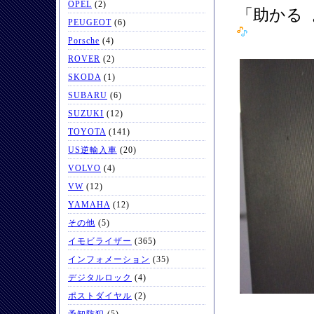
OPEL
(2)
「助かる
PEUGEOT
(6)
Porsche
(4)
ROVER
(2)
SKODA
(1)
SUBARU
(6)
SUZUKI
(12)
TOYOTA
(141)
US逆輸入車
(20)
VOLVO
(4)
VW
(12)
YAMAHA
(12)
その他
(5)
イモビライザー
(365)
インフォメーション
(35)
デジタルロック
(4)
ポストダイヤル
(2)