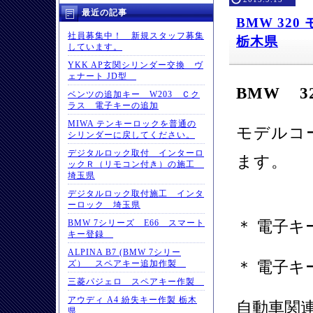
最近の記事
BMW 320
社員募集中！ 新規スタッフ募集
栃木県
しています。
YKK AP玄関シリンダー交換 ヴ
ェナート JD型
BMW 3
ベンツの追加キー W203 Ｃク
ラス 電子キーの追加
MIWA テンキーロックを普通の
モデルコ
シリンダーに戻してください。
デジタルロック取付 インターロ
ます。
ックＲ（リモコン付き）の施工
埼玉県
デジタルロック取付施工 インタ
ーロック 埼玉県
＊ 電子キ
BMW 7シリーズ E66 スマート
キー登録
ALPINA B7 (BMW 7シリー
＊ 電子キ
ズ） スペアキー追加作製
三菱パジェロ スペアキー作製
アウディ A4 紛失キー作製 栃木
自動車関
県