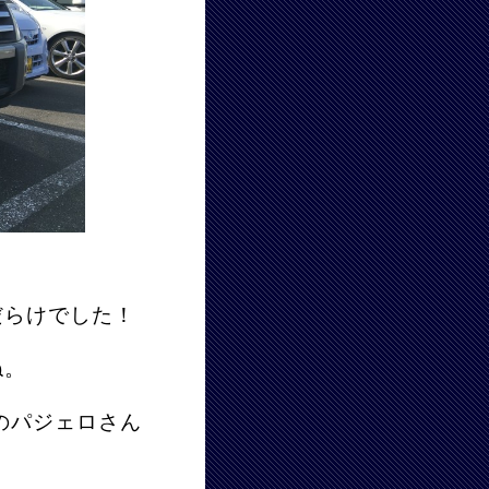
だらけでした！
ね。
ーのパジェロさん