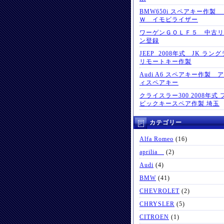
BMW650i スペアキー作製
Ｗ イモビライザー
ワーゲンＧＯＬＦ５ 中古リ
ン登録
JEEP 2008年式 JK ラン
リモートキー作製
Audi A6 スペアキー作製 
ィスペアキー
クライスラー300 2008年式 
ビックキースペア作製 埼玉
カテゴリー
Alfa Romeo
(16)
aprilia
(2)
Audi
(4)
BMW
(41)
CHEVROLET
(2)
CHRYSLER
(5)
CITROEN
(1)