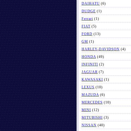
DAIHATU
(6)
DUDGE
(1)
Ferrari
(1)
FIAT
(5)
FORD
(13)
GM
(1)
HARLEY-DAVIDSON
(4)
HONDA
(49)
INFINITI
(2)
JAGUAR
(7)
KAWASAKI
(1)
LEXUS
(10)
MAZUDA
(6)
MERCEDES
(10)
MINI
(12)
MITUBISHI
(3)
NISSAN
(40)