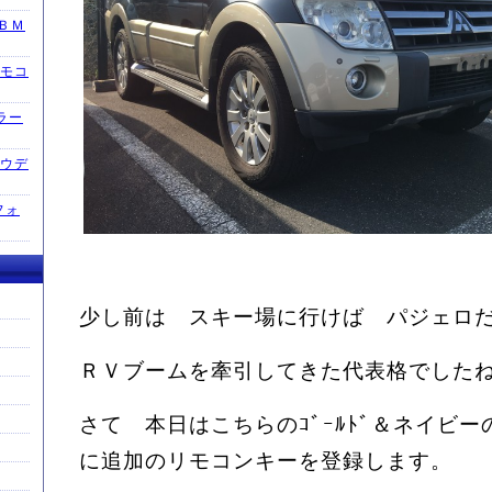
 ＢＭ
モコ
グラー
アウデ
フォ
少し前は スキー場に行けば パジェロ
ＲＶブームを牽引してきた代表格でした
さて 本日はこちらのｺﾞｰﾙﾄﾞ＆ネイビ
に追加のリモコンキーを登録します。