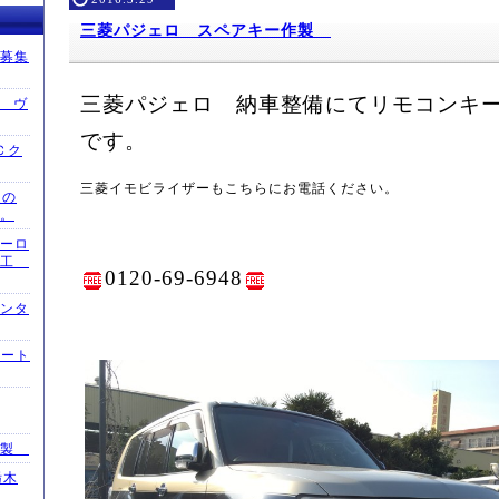
三菱パジェロ スペアキー作製
募集
三菱パジェロ 納車整備にてリモコンキ
換 ヴ
です。
Ｃク
三菱イモビライザーもこちらにお電話ください。
通の
。
ーロ
施工
0120-69-6948
ンタ
マート
作製
栃木