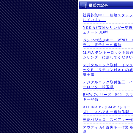
最近の記事
社員募集中！ 新規スタッフ
しています。
YKK AP玄関シリンダー交
ェナート JD型
ベンツの追加キー W203 
ラス 電子キーの追加
MIWA テンキーロックを普
シリンダーに戻してください
デジタルロック取付 インタ
ックＲ（リモコン付き）の
埼玉県
デジタルロック取付施工 イ
ーロック 埼玉県
BMW 7シリーズ E66 ス
キー登録
ALPINA B7 (BMW 7シリー
ズ） スペアキー追加作製
三菱パジェロ スペアキー
アウディ A4 紛失キー作製 
県