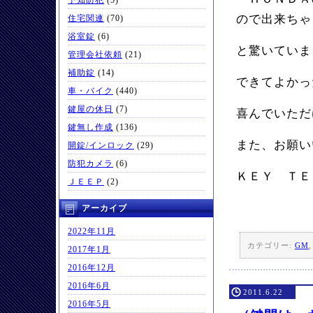
予知防犯
(5)
ので出来ちゃ
住宅関連
(70)
浴室錠
(6)
と驚いていま
管理会社依頼
(21)
補助錠
(14)
できてよかっ
車・バイク
(440)
鍵屋の休日
(7)
喜んでいただ
鍵無し作成
(136)
また、お願い
開錠/インロック
(29)
防犯カメラ
(6)
ＫＥＹ ＴＥ
ＪＥＥＰ
(2)
アーカイブ
2022年11月
カテゴリー:
GM
2017年1月
2016年12月
2016年6月
2011.6.22
2016年5月