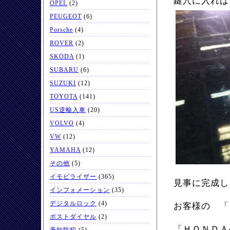
鍵穴に入れば
OPEL
(2)
PEUGEOT
(6)
Porsche
(4)
ROVER
(2)
SKODA
(1)
SUBARU
(6)
SUZUKI
(12)
TOYOTA
(141)
US逆輸入車
(20)
VOLVO
(4)
VW
(12)
YAMAHA
(12)
その他
(5)
イモビライザー
(365)
見事に完成し
インフォメーション
(35)
デジタルロック
(4)
お客様の 「
ポストダイヤル
(2)
「ＨＯＮＤＡ