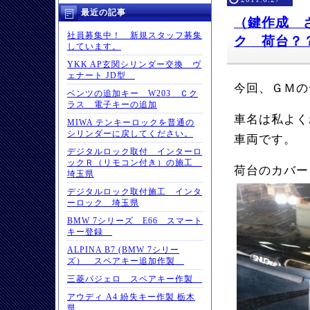
最近の記事
（鍵作成 
社員募集中！ 新規スタッフ募集
ク 荷台？
しています。
YKK AP玄関シリンダー交換 ヴ
ェナート JD型
今回、ＧＭの
ベンツの追加キー W203 Ｃク
ラス 電子キーの追加
車名は私よく
MIWA テンキーロックを普通の
シリンダーに戻してください。
車両です。
デジタルロック取付 インターロ
ックＲ（リモコン付き）の施工
荷台のカバー
埼玉県
デジタルロック取付施工 インタ
ーロック 埼玉県
BMW 7シリーズ E66 スマート
キー登録
ALPINA B7 (BMW 7シリー
ズ） スペアキー追加作製
三菱パジェロ スペアキー作製
アウディ A4 紛失キー作製 栃木
県