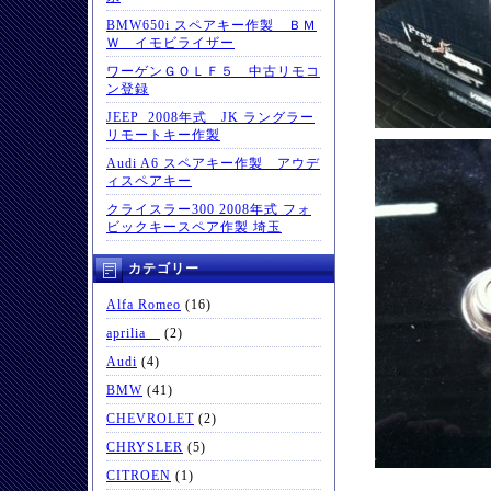
BMW650i スペアキー作製 ＢＭ
Ｗ イモビライザー
ワーゲンＧＯＬＦ５ 中古リモコ
ン登録
JEEP 2008年式 JK ラングラー
リモートキー作製
Audi A6 スペアキー作製 アウデ
ィスペアキー
クライスラー300 2008年式 フォ
ビックキースペア作製 埼玉
カテゴリー
Alfa Romeo
(16)
aprilia
(2)
Audi
(4)
BMW
(41)
CHEVROLET
(2)
CHRYSLER
(5)
CITROEN
(1)