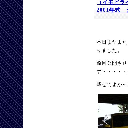
（イモビラ
2001年式 
本日またまた
りました。
前回公開させ
す・・・・・あ
載せてよかっ