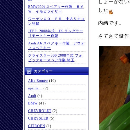
しょーがない
BMW650i スペアキー作製 ＢＭ
した
Ｗ イモビライザー
ワーゲンＧＯＬＦ５ 中古リモコ
内緒です。
ン登録
JEEP 2008年式 JK ラングラー
さてさて鍵作
リモートキー作製
Audi A6 スペアキー作製 アウデ
ィスペアキー
クライスラー300 2008年式 フォ
ビックキースペア作製 埼玉
カテゴリー
Alfa Romeo
(16)
aprilia
(2)
Audi
(4)
BMW
(41)
CHEVROLET
(2)
CHRYSLER
(5)
CITROEN
(1)