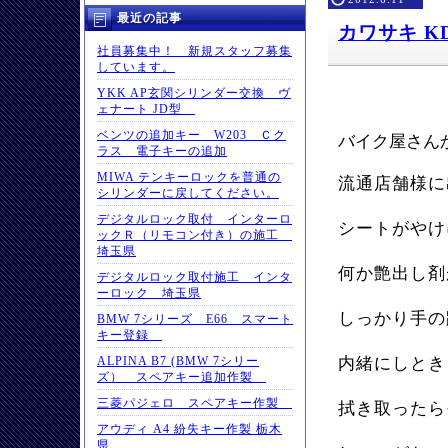
最近の記事
カワサキ K
社員募集中！ 新規スタッフ募集
しています。
YKK AP玄関シリンダー交換 ヴ
ェナート JD型
ベンツの追加キー W203 Ｃク
バイク屋さん
ラス 電子キーの追加
MIWA テンキーロックを普通の
流通店舗様に
シリンダーに戻してください。
デジタルロック取付 インターロ
シートがやけ
ックＲ（リモコン付き）の施工
埼玉県
何か艶出し剤
デジタルロック取付施工 インタ
ーロック 埼玉県
しっかり手の
BMW 7シリーズ E66 スマート
キー登録
ALPINA B7 (BMW 7シリー
内緒にしとき
ズ） スペアキー追加作製
三菱パジェロ スペアキー作製
拭き取ったら
アウディ A4 紛失キー作製 栃木
県