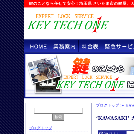
鍵のことなら任せて安心！
埼玉県 さいたま市の鍵屋
、
ブログトップ
≫
KAW
‘KAWASAK
ブログトップ
2012.6.11