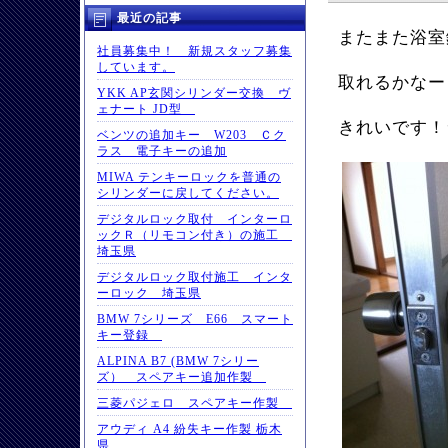
最近の記事
またまた浴室
社員募集中！ 新規スタッフ募集
しています。
取れるかなー
YKK AP玄関シリンダー交換 ヴ
ェナート JD型
きれいです！
ベンツの追加キー W203 Ｃク
ラス 電子キーの追加
MIWA テンキーロックを普通の
シリンダーに戻してください。
デジタルロック取付 インターロ
ックＲ（リモコン付き）の施工
埼玉県
デジタルロック取付施工 インタ
ーロック 埼玉県
BMW 7シリーズ E66 スマート
キー登録
ALPINA B7 (BMW 7シリー
ズ） スペアキー追加作製
三菱パジェロ スペアキー作製
アウディ A4 紛失キー作製 栃木
県