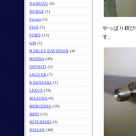
DAIHATU
(6)
DUDGE
(1)
Ferrari
(1)
FIAT
(5)
やっぱり錆び
FORD
(13)
す。
GM
(1)
HARLEY-DAVIDSON
(4)
HONDA
(49)
INFINITI
(2)
JAGUAR
(7)
KAWASAKI
(1)
LEXUS
(10)
MAZUDA
(6)
MERCEDES
(10)
MINI
(12)
MITUBISHI
(3)
NISSAN
(40)