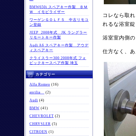
BMW650i スペアキー作製 ＢＭ
Ｗ イモビライザー
コレなら取れ
ワーゲンＧＯＬＦ５ 中古リモコ
れるな浴室錠
ン登録
JEEP 2008年式 JK ラングラー
浴室室内側の
リモートキー作製
Audi A6 スペアキー作製 アウデ
ィスペアキー
仕方なく、あ
クライスラー300 2008年式 フォ
ビックキースペア作製 埼玉
カテゴリー
Alfa Romeo
(16)
aprilia
(2)
Audi
(4)
BMW
(41)
CHEVROLET
(2)
CHRYSLER
(5)
CITROEN
(1)