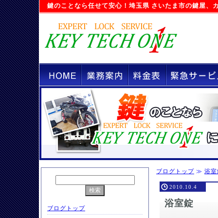
鍵のことなら任せて安心！
埼玉県 さいたま市の鍵屋
、
ブログトップ
≫
浴室
2010.10.4
浴室錠
ブログトップ