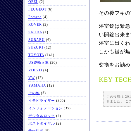
OPEL
(2)
PEUGEOT
(6)
その後フキの
Porsche
(4)
ROVER
(2)
浴室錠は緊急
SKODA
(1)
い開錠出来ま
SUBARU
(6)
浴室に出くわ
SUZUKI
(12)
しかも鍵が無
TOYOTA
(141)
US逆輸入車
(20)
交換をお勧め
VOLVO
(4)
VW
(12)
KEY TEC
YAMAHA
(12)
その他
(5)
この投稿は 201
イモビライザー
(365)
れました。 こ
インフォメーション
(35)
デジタルロック
(4)
ポストダイヤル
(2)