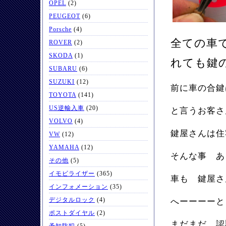
OPEL
(2)
PEUGEOT
(6)
Porsche
(4)
全ての車
ROVER
(2)
SKODA
(1)
れても鍵
SUBARU
(6)
SUZUKI
(12)
前に車の合
TOYOTA
(141)
US逆輸入車
(20)
と言うお客さ
VOLVO
(4)
鍵屋さんは
VW
(12)
YAMAHA
(12)
そんな事 あ
その他
(5)
イモビライザー
(365)
車も 鍵屋さ
インフォメーション
(35)
デジタルロック
(4)
へーーーー
ポストダイヤル
(2)
まだまだ 認