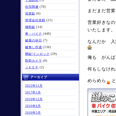
予知防犯
(5)
住宅関連
(70)
まだまだ営業
浴室錠
(6)
管理会社依頼
(21)
営業好きなの
補助錠
(14)
いたしま
車・バイク
(440)
鍵屋の休日
(7)
なんだか 入
鍵無し作成
(136)
開錠/インロック
(29)
俺も がんば
防犯カメラ
(6)
ＪＥＥＰ
(2)
何もしなけれ
アーカイブ
めらめら
と
2022年11月
2017年1月
2016年12月
2016年6月
2016年5月