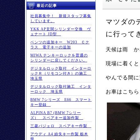
最近の記事
社員募集中！ 新規スタッフ募集
マツダの
しています。
YKK AP玄関シリンダー交換 ヴ
に行って
ェナート JD型
ベンツの追加キー W203 Ｃク
ラス 電子キーの追加
天候は雨 か
MIWA テンキーロックを普通の
シリンダーに戻してください。
現場に着くと
デジタルロック取付 インターロ
ックＲ（リモコン付き）の施工
やんでる間に
埼玉県
デジタルロック取付施工 インタ
お車はこちら
ーロック 埼玉県
BMW 7シリーズ E66 スマート
キー登録
ALPINA B7 (BMW 7シリー
ズ） スペアキー追加作製
三菱パジェロ スペアキー作製
アウディ A4 紛失キー作製 栃木
県