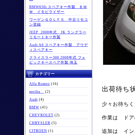
BMW650i スペアキー作製 ＢＭ
Ｗ イモビライザー
ワーゲンＧＯＬＦ５ 中古リモコ
ン登録
JEEP 2008年式 JK ラングラー
リモートキー作製
Audi A6 スペアキー作製 アウデ
ィスペアキー
クライスラー300 2008年式 フォ
ビックキースペア作製 埼玉
カテゴリー
Alfa Romeo
(16)
出荷待ち
aprilia
(2)
Audi
(4)
少々お待ちく
BMW
(41)
CHEVROLET
(2)
作業は ドア
CHRYSLER
(5)
追加は イン
CITROEN
(1)