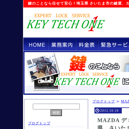
鍵のことなら任せて安心！
埼玉県 さいたま市の鍵屋
、
ブログトップ
≫
MA
2012.10.18
MAZDA
ブログトップ
県 さいた