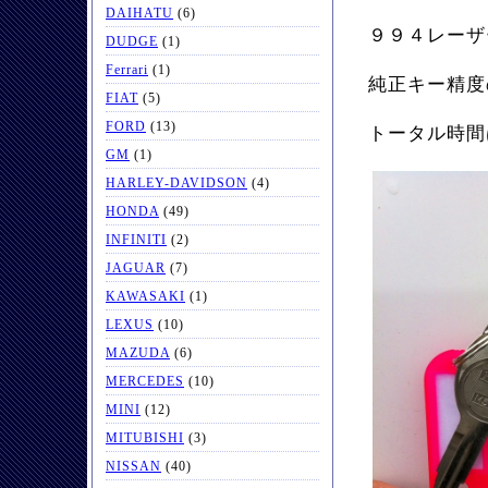
DAIHATU
(6)
９９４レーザ
DUDGE
(1)
Ferrari
(1)
純正キー精度
FIAT
(5)
FORD
(13)
トータル時間
GM
(1)
HARLEY-DAVIDSON
(4)
HONDA
(49)
INFINITI
(2)
JAGUAR
(7)
KAWASAKI
(1)
LEXUS
(10)
MAZUDA
(6)
MERCEDES
(10)
MINI
(12)
MITUBISHI
(3)
NISSAN
(40)